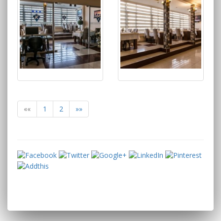
««
1
2
»»